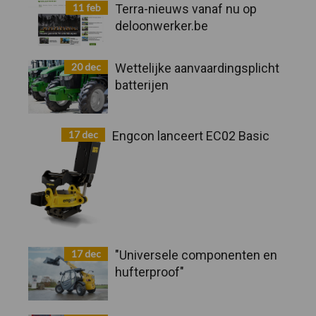
11 feb
Terra-nieuws vanaf nu op
deloonwerker.be
20 dec
Wettelijke aanvaardingsplicht
batterijen
17 dec
Engcon lanceert EC02 Basic
17 dec
"Universele componenten en
hufterproof"