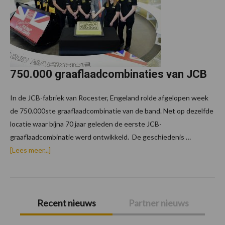
750.000 graaflaadcombinaties van JCB
In de JCB-fabriek van Rocester, Engeland rolde afgelopen week
de 750.000ste graaflaadcombinatie van de band. Net op dezelfde
locatie waar bijna 70 jaar geleden de eerste JCB-
graaflaadcombinatie werd ontwikkeld. De geschiedenis …
over750.000
[Lees meer...]
graaflaadcombinaties
van
JCB
Primaire
Recent nieuws
Partner nieuws
Sidebar