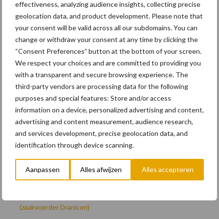
effectiveness, analyzing audience insights, collecting precise
geolocation data, and product development. Please note that
Recente berichten
your consent will be valid across all our subdomains. You can
change or withdraw your consent at any time by clicking the
Terra-nieuws vanaf nu op deloonwerker.be
“Consent Preferences” button at the bottom of your screen.
We respect your choices and are committed to providing you
Wettelijke aanvaardingsplicht batterijen
with a transparent and secure browsing experience. The
Engcon lanceert EC02 Basic
third-party vendors are processing data for the following
purposes and special features: Store and/or access
“Universele componenten en hufterproof”
information on a device, personalized advertising and content,
Rototilt introduceert draaikantelstukken in drie nieuwe
advertising and content measurement, audience research,
landen
and services development, precise geolocation data, and
identification through device scanning.
Aanpassen
Alles afwijzen
Alles accepteren
Recente reacties
Sarah Chatelet
op
Door de ogen van: Pieter Blomme
(zaakvoerder Dranicon)