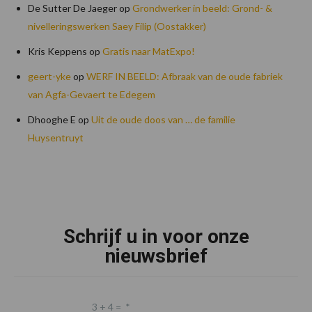
De Sutter De Jaeger
op
Grondwerker in beeld: Grond- &
nivelleringswerken Saey Filip (Oostakker)
Kris Keppens
op
Gratis naar MatExpo!
geert-yke
op
WERF IN BEELD: Afbraak van de oude fabriek
van Agfa-Gevaert te Edegem
Dhooghe E
op
Uit de oude doos van … de familie
Huysentruyt
Footer
Schrijf u in voor onze
nieuwsbrief
3 + 4 =
*