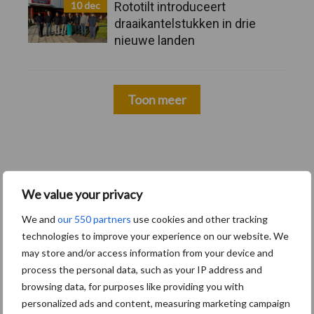
10 dec
Rototilt introduceert
draaikantelstukken in drie
nieuwe landen
Toon meer
We value your privacy
We and
our 550 partners
use cookies and other tracking
technologies to improve your experience on our website. We
may store and/or access information from your device and
process the personal data, such as your IP address and
Zoeken...
browsing data, for purposes like providing you with
Zoek
personalized ads and content, measuring marketing campaign