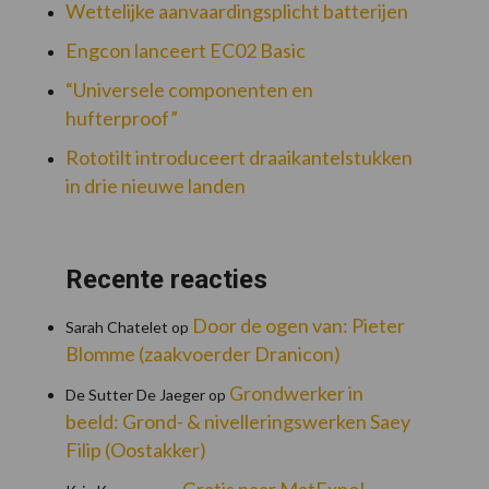
Wettelijke aanvaardingsplicht batterijen
Engcon lanceert EC02 Basic
“Universele componenten en
hufterproof”
Rototilt introduceert draaikantelstukken
in drie nieuwe landen
Recente reacties
Door de ogen van: Pieter
Sarah Chatelet
op
Blomme (zaakvoerder Dranicon)
Grondwerker in
De Sutter De Jaeger
op
beeld: Grond- & nivelleringswerken Saey
Filip (Oostakker)
Gratis naar MatExpo!