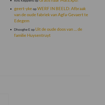
Kris Keppens
op
geert-yke
WERF IN BEELD: Afbraak
op
van de oude fabriek van Agfa-Gevaert te
Edegem
Uit de oude doos van … de
Dhooghe E
op
familie Huysentruyt