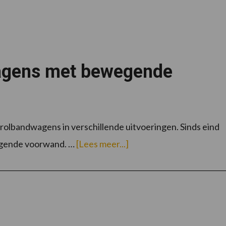
agens met bewegende
rolbandwagens in verschillende uitvoeringen. Sinds eind
overNieuwe
egende voorwand. …
[Lees meer...]
Bandit
rolbandwagens
met
bewegende
voorwand