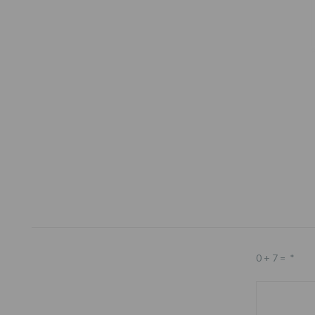
Footer
0 + 7 =
*