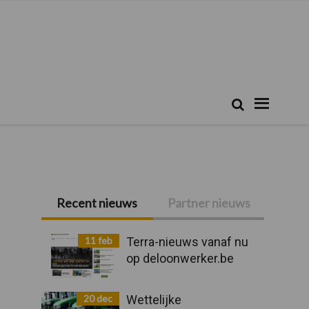
Zoeken...
Zoek
Primaire
Recent nieuws
Partner nieuws
Sidebar
11 feb
Terra-nieuws vanaf nu
op deloonwerker.be
20 dec
Wettelijke