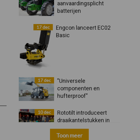
aanvaardingsplicht
batterijen
17 dec
Engcon lanceert EC02
Basic
17 dec
"Universele
componenten en
hufterproof"
10 dec
Rototilt introduceert
draaikantelstukken in
drie nieuwe landen
Toon meer