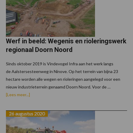
Werf in beeld: Wegenis en rioleringswerk
regionaal Doorn Noord
Sinds oktober 2019 is Vindevogel Infra aan het werk langs
de Aalstersesteenweg in Ninove. Op het terrein van bijna 23
hectare worden alle wegen en rioleringen aangelegd voor een
nieuw industrieterrein genaamd Doorn Noord. Voor de …
overWerf
[Lees meer...]
in
beeld:
Wegenis
26 augustus 2020
en
rioleringswerk
regionaal
Doorn
Noord