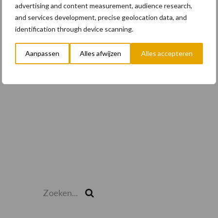
draaikantelstukken in drie
advertising and content measurement, audience research,
nieuwe landen
and services development, precise geolocation data, and
identification through device scanning.
Aanpassen
Alles afwijzen
Alles accepteren
Toon meer
Zoeken...
Zoek