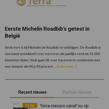
Eerste Michelin Roadbib’s getest in
België
Sinds kort is bij Michelin de Roadbib te verkrijgen. De Roadbib is
een band ontwikkeld voor tractoren die jaarlijks rond de 25.000
kilometer rijden. Vaak gaat dit over tractoren in combinatie met
overEerste
een dumper die 80 à 90 procent …
[Lees meer...]
Michelin
Roadbib’s
getest
in
Primaire
België
Recent nieuws
Partner nieuws
Sidebar
11 feb
Terra-nieuws vanaf nu op