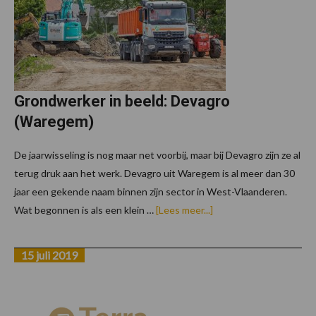
Sint-
Lieve
Hout
Grondwerker in beeld: Devagro
(Waregem)
De jaarwisseling is nog maar net voorbij, maar bij Devagro zijn ze al
terug druk aan het werk. Devagro uit Waregem is al meer dan 30
jaar een gekende naam binnen zijn sector in West-Vlaanderen.
overGrondwerker
Wat begonnen is als een klein …
[Lees meer...]
in
beeld:
Devagro
15 juli 2019
(Waregem)