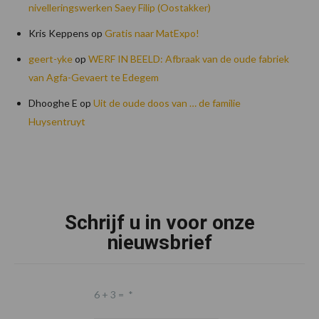
nivelleringswerken Saey Filip (Oostakker)
Kris Keppens
op
Gratis naar MatExpo!
geert-yke
op
WERF IN BEELD: Afbraak van de oude fabriek
van Agfa-Gevaert te Edegem
Dhooghe E
op
Uit de oude doos van … de familie
Huysentruyt
Footer
Schrijf u in voor onze
nieuwsbrief
6 + 3 =
*