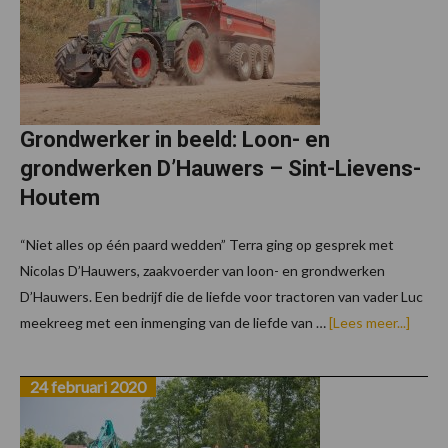
Grondwerker in beeld: Loon- en
grondwerken D’Hauwers – Sint-Lievens-
Houtem
“Niet alles op één paard wedden” Terra ging op gesprek met
Nicolas D’Hauwers, zaakvoerder van loon- en grondwerken
D’Hauwers. Een bedrijf die de liefde voor tractoren van vader Luc
overG
meekreeg met een inmenging van de liefde van …
[Lees meer...]
in
beeld:
Loon-
24 februari 2020
en
grond
D’Hau
–