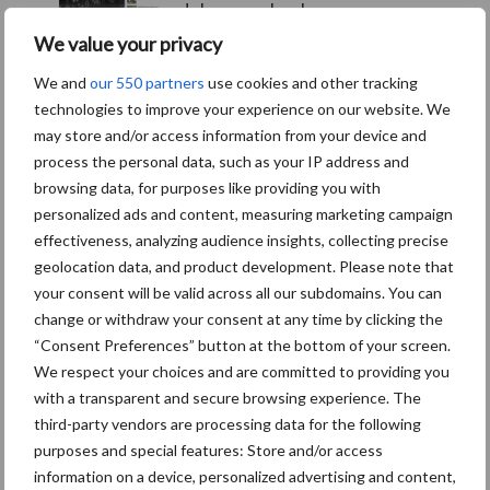
deloonwerker.be
We value your privacy
20 dec
Wettelijke aanvaardingsplicht
We and
our 550 partners
use cookies and other tracking
batterijen
technologies to improve your experience on our website. We
may store and/or access information from your device and
process the personal data, such as your IP address and
17 dec
Engcon lanceert EC02 Basic
browsing data, for purposes like providing you with
personalized ads and content, measuring marketing campaign
effectiveness, analyzing audience insights, collecting precise
geolocation data, and product development. Please note that
your consent will be valid across all our subdomains. You can
change or withdraw your consent at any time by clicking the
“Consent Preferences” button at the bottom of your screen.
17 dec
"Universele componenten en
We respect your choices and are committed to providing you
hufterproof"
with a transparent and secure browsing experience. The
third-party vendors are processing data for the following
purposes and special features: Store and/or access
10 dec
Rototilt introduceert
information on a device, personalized advertising and content,