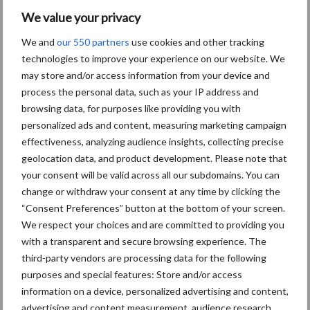
nieuwe landen
We value your privacy
We and
our 550 partners
use cookies and other tracking
Toon meer
technologies to improve your experience on our website. We
may store and/or access information from your device and
process the personal data, such as your IP address and
browsing data, for purposes like providing you with
personalized ads and content, measuring marketing campaign
effectiveness, analyzing audience insights, collecting precise
geolocation data, and product development. Please note that
your consent will be valid across all our subdomains. You can
change or withdraw your consent at any time by clicking the
“Consent Preferences” button at the bottom of your screen.
We respect your choices and are committed to providing you
with a transparent and secure browsing experience. The
Zoeken...
Zoek
third-party vendors are processing data for the following
purposes and special features: Store and/or access
information on a device, personalized advertising and content,
Recente berichten
advertising and content measurement, audience research,