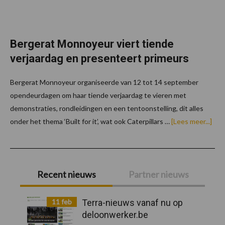
Bergerat Monnoyeur viert tiende
verjaardag en presenteert primeurs
Bergerat Monnoyeur organiseerde van 12 tot 14 september
opendeurdagen om haar tiende verjaardag te vieren met
demonstraties, rondleidingen en een tentoonstelling, dit alles
ove
onder het thema ‘Built for it’, wat ook Caterpillars …
[Lees meer...]
Mon
vier
tie
verj
Primaire
en
pre
Recent nieuws
Partner nieuws
pri
Sidebar
11 feb
Terra-nieuws vanaf nu op
deloonwerker.be