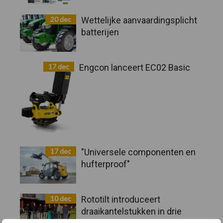
20 dec
Wettelijke aanvaardingsplicht
batterijen
17 dec
Engcon lanceert EC02 Basic
17 dec
"Universele componenten en
hufterproof"
10 dec
Rototilt introduceert
draaikantelstukken in drie