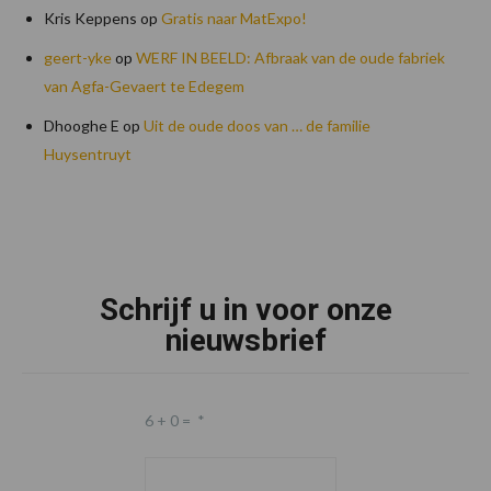
Kris Keppens
op
Gratis naar MatExpo!
geert-yke
op
WERF IN BEELD: Afbraak van de oude fabriek
van Agfa-Gevaert te Edegem
Dhooghe E
op
Uit de oude doos van … de familie
Huysentruyt
Footer
Schrijf u in voor onze
nieuwsbrief
6 + 0 =
*