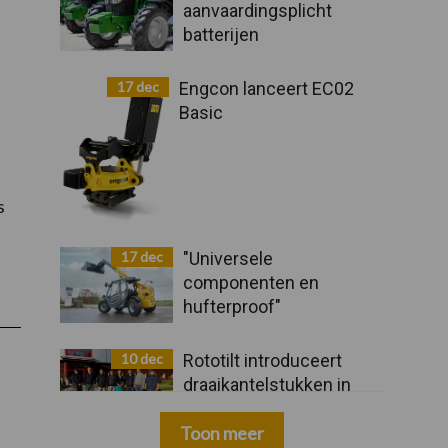
aanvaardingsplicht
batterijen
17 dec
Engcon lanceert EC02
Basic
s
17 dec
"Universele
componenten en
hufterproof"
10 dec
Rototilt introduceert
draaikantelstukken in
drie nieuwe landen
Toon meer