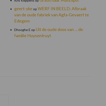
Kris Keppens
op
geert-yke
WERF IN BEELD: Afbraak
op
van de oude fabriek van Agfa-Gevaert te
Edegem
Uit de oude doos van … de
Dhooghe E
op
familie Huysentruyt