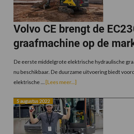
Volvo CE brengt de EC230
graafmachine op de mark
De eerste middelgrote elektrische hydraulische gr
nu beschikbaar. De duurzame uitvoering biedt voord
overVolvo
elektrische …
[Lees meer...]
CE
brengt
de
EC230
5 augustus 2022
elektrische
middelgrote
graafmachine
op
de
markt