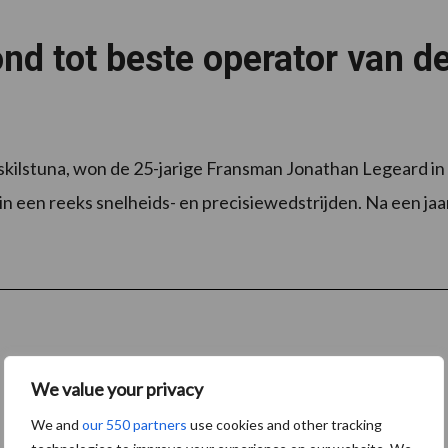
d tot beste operator van d
skilstuna, won de 25-jarige Fransman Jonathan Legeard in
 in een reeks snelheids- en precisiewedstrijden. Na een jaa
We value your privacy
We and
our 550 partners
use cookies and other tracking