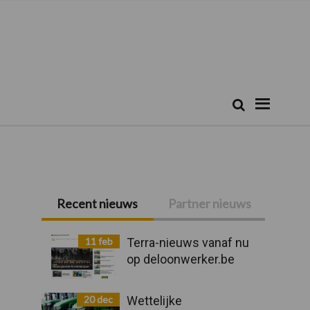
Zoeken...
Zoek
Primaire
Recent nieuws
Partner nieuws
Sidebar
11 feb
Terra-nieuws vanaf nu
op deloonwerker.be
20 dec
Wettelijke