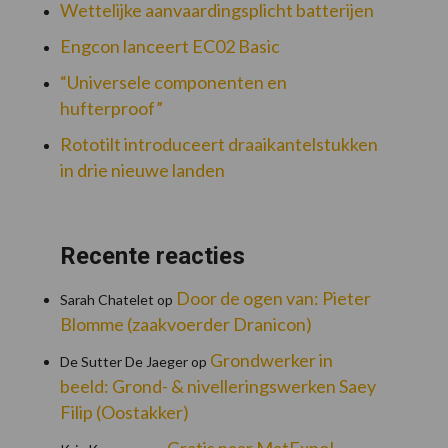
Wettelijke aanvaardingsplicht batterijen
Engcon lanceert EC02 Basic
“Universele componenten en
hufterproof”
Rototilt introduceert draaikantelstukken
in drie nieuwe landen
Recente reacties
Door de ogen van: Pieter
Sarah Chatelet
op
Blomme (zaakvoerder Dranicon)
Grondwerker in
De Sutter De Jaeger
op
beeld: Grond- & nivelleringswerken Saey
Filip (Oostakker)
Gratis naar MatExpo!