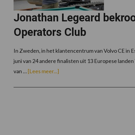
in
Europa
Jonathan Legeard bekroon
Operators Club
In Zweden, in het klantencentrum van Volvo CE in E
juni van 24 andere finalisten uit 13 Europese landen
overJonathan
van …
[Lees meer...]
Legeard
bekroond
tot
beste
operator
van
de
Operators
Club