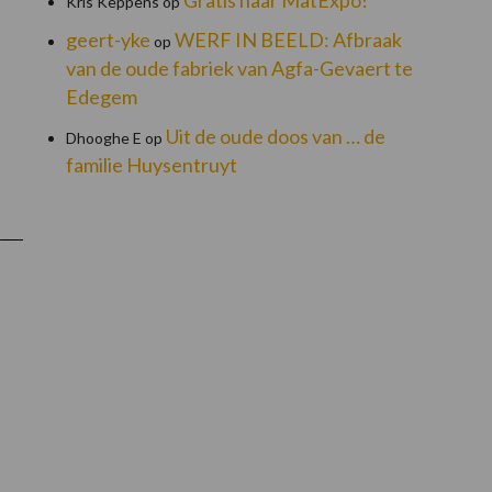
Kris Keppens
op
geert-yke
WERF IN BEELD: Afbraak
op
van de oude fabriek van Agfa-Gevaert te
Edegem
Uit de oude doos van … de
Dhooghe E
op
familie Huysentruyt