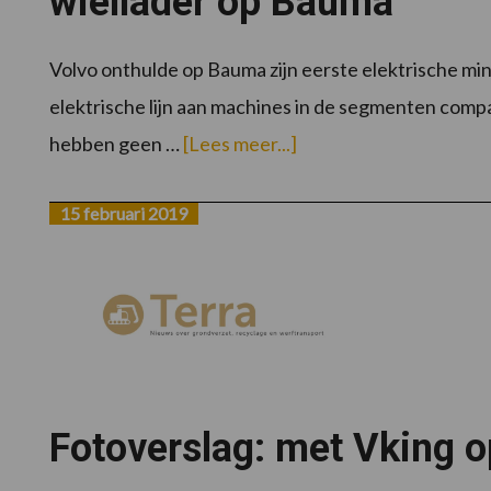
wiellader op Bauma
Volvo onthulde op Bauma zijn eerste elektrische min
elektrische lijn aan machines in de segmenten com
overVolvo
hebben geen …
[Lees meer...]
CE
onthuld
zijn
eerste
15 februari 2019
elektrische
minigraver
en
wiellader
op
Bauma
Fotoverslag: met Vking o