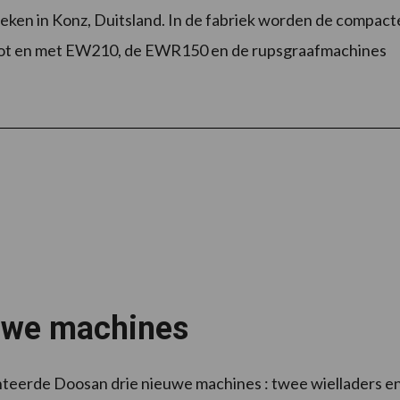
eken in Konz, Duitsland. In de fabriek worden de compact
tot en met EW210, de EWR150 en de rupsgraafmachines
rslag:
uwe machines
eerde Doosan drie nieuwe machines : twee wielladers e