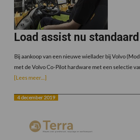
Load assist nu standaard
Bij aankoop van een nieuwe wiellader bij Volvo (Mo
met de Volvo Co-Pilot hardware met een selectie van 
overLoad
[Lees meer...]
assist
nu
standaard
op
4 december 2019
Volvo
wielladers