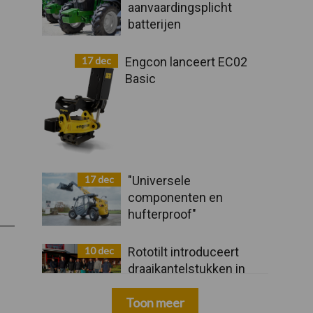
aanvaardingsplicht
batterijen
17 dec
Engcon lanceert EC02
Basic
17 dec
"Universele
componenten en
hufterproof"
10 dec
Rototilt introduceert
draaikantelstukken in
drie nieuwe landen
Toon meer