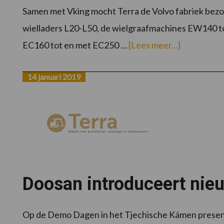
Samen met Vking mocht Terra de Volvo fabriek bezo
wielladers L20-L50, de wielgraafmachines EW140 
overFotove
EC160 tot en met EC250 …
[Lees meer...]
met
Vking
op
bezoek
14 januari 2019
bij
Volvo
Doosan introduceert nie
Op de Demo Dagen in het Tjechische Kámen present