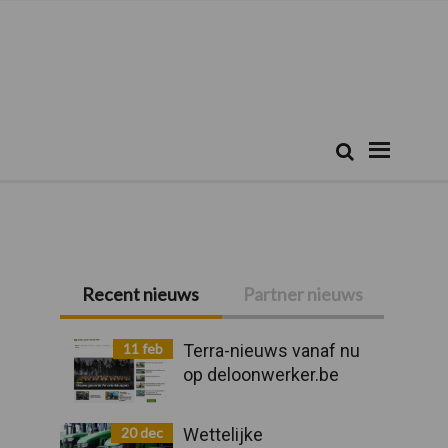
Zoeken...
Zoek
Primaire
Recent nieuws
Partner nieuws
Sidebar
11 feb
Terra-nieuws vanaf nu
op deloonwerker.be
20 dec
Wettelijke