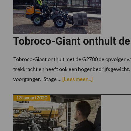
Tobroco-Giant onthult d
Tobroco-Giant onthult met de G2700 de opvolger v
trekkracht en heeft ook een hoger bedrijfsgewicht. H
overTobroco-
voorganger. Stage …
[Lees meer...]
Giant
onthult
de
G2700
13 januari 2020