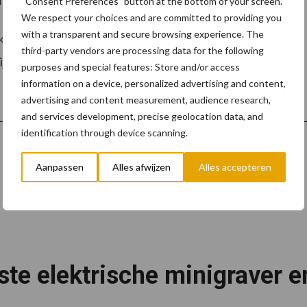
“Consent Preferences” button at the bottom of your screen.
We respect your choices and are committed to providing you
with a transparent and secure browsing experience. The
nikladers van 2,2 ton en twee machines van 2,5 ton. Alle
third-party vendors are processing data for the following
 zijn beschikbaar met standaard hef en X-TRA frame voor
purposes and special features: Store and/or access
information on a device, personalized advertising and content,
advertising and content measurement, audience research,
and services development, precise geolocation data, and
identification through device scanning.
Aanpassen
Alles afwijzen
Alles accepteren
ste elektrische minigraver e