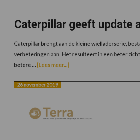
Caterpillar geeft update 
Caterpillar brengt aan de kleine wielladerserie, b
verbeteringen aan. Het resulteert in een beter zic
overCaterpillar
betere …
[Lees meer...]
geeft
update
aan
kleine
26 november 2019
wielladerserie