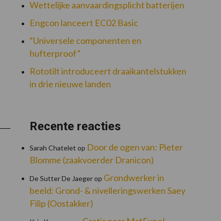
Wettelijke aanvaardingsplicht batterijen
Engcon lanceert EC02 Basic
“Universele componenten en
hufterproof”
Rototilt introduceert draaikantelstukken
in drie nieuwe landen
Recente reacties
Door de ogen van: Pieter
Sarah Chatelet
op
Blomme (zaakvoerder Dranicon)
Grondwerker in
De Sutter De Jaeger
op
beeld: Grond- & nivelleringswerken Saey
Filip (Oostakker)
Gratis naar MatExpo!