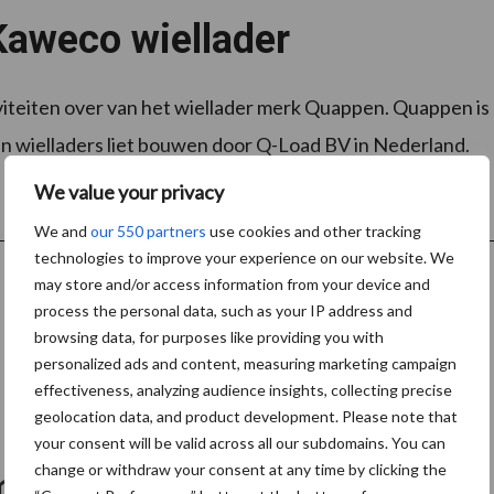
Kaweco wiellader
iteiten over van het wiellader merk Quappen. Quappen is
un wielladers liet bouwen door Q-Load BV in Nederland.
We value your privacy
We and
our 550 partners
use cookies and other tracking
technologies to improve your experience on our website. We
may store and/or access information from your device and
process the personal data, such as your IP address and
browsing data, for purposes like providing you with
personalized ads and content, measuring marketing campaign
effectiveness, analyzing audience insights, collecting precise
geolocation data, and product development. Please note that
your consent will be valid across all our subdomains. You can
change or withdraw your consent at any time by clicking the
met 8 nieuwe modellen