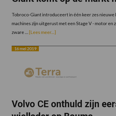
Tobroco-Giant introduceert in één keer zes nieuwe k
machines zijn uitgerust met een Stage V - motor en
overGiant
zware …
[Lees meer...]
komt
op
de
markt
16 mei 2019
met
8
nieuwe
modellen
Volvo CE onthuld zijn eer