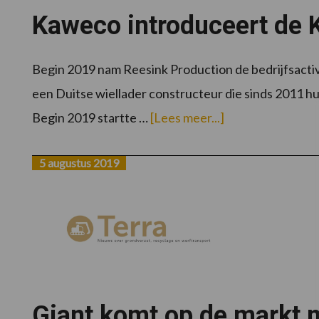
Kaweco introduceert de 
Begin 2019 nam Reesink Production de bedrijfsactiv
een Duitse wiellader constructeur die sinds 2011 h
overKaweco
Begin 2019 startte …
[Lees meer...]
introduceert
de
Kaweco
wiellader
5 augustus 2019
Giant komt op de markt 