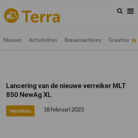
Spring
Door
Spring
Spring
naar
naar
naar
naar
Zoeken...
Zoek
terramag.be
Alles
de
de
de
de
hoofdnavigatie
hoofd
eerste
voettekst
over
inhoud
sidebar
grondverzet,
recyclage
Nieuws
Activiteiten
Bouwmachines
Graafmachi
en
werftransport
Lancering van de nieuwe verreiker MLT
850 NewAg XL
18 februari 2023
Verreikers