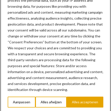
process the personal data, such as your IP address and
browsing data, for purposes like providing you with
personalized ads and content, measuring marketing campaign
effectiveness, analyzing audience insights, collecting precise
Meer info – Manitou
geolocation data, and product development. Please note that
your consent will be valid across all our subdomains. You can
Tags
change or withdraw your consent at any time by clicking the
“Consent Preferences” button at the bottom of your screen.
Manitou
We respect your choices and are committed to providing you
with a transparent and secure browsing experience. The
Speciaal voor jou! Nieuws over
third-party vendors are processing data for the following
verreikers
purposes and special features: Store and/or access
information on a device, personalized advertising and content,
advertising and content measurement, audience research,
Liebherr: Nieuwigheden op
and services development, precise geolocation data, and
Franse vakbeurs
identification through device scanning.
Aanpassen
Alles afwijzen
Alles accepteren