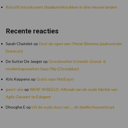
Rototilt introduceert draaikantelstukken in drie nieuwe landen
Recente reacties
Sarah Chatelet
op
Door de ogen van: Pieter Blomme (zaakvoerder
Dranicon)
De Sutter De Jaeger
op
Grondwerker in beeld: Grond- &
nivelleringswerken Saey Filip (Oostakker)
Kris Keppens
op
Gratis naar MatExpo!
geert-yke
op
WERF IN BEELD: Afbraak van de oude fabriek van
Agfa-Gevaert te Edegem
Dhooghe E
op
Uit de oude doos van … de familie Huysentruyt