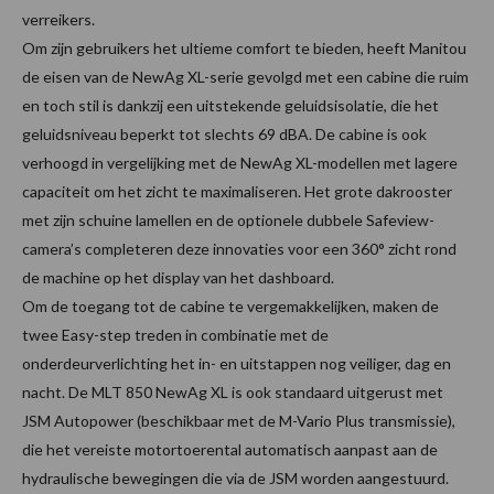
verreikers.
Om zijn gebruikers het ultieme comfort te bieden, heeft Manitou
de eisen van de NewAg XL-serie gevolgd met een cabine die ruim
en toch stil is dankzij een uitstekende geluidsisolatie, die het
geluidsniveau beperkt tot slechts 69 dBA. De cabine is ook
verhoogd in vergelijking met de NewAg XL-modellen met lagere
capaciteit om het zicht te maximaliseren. Het grote dakrooster
met zijn schuine lamellen en de optionele dubbele Safeview-
camera’s completeren deze innovaties voor een 360° zicht rond
de machine op het display van het dashboard.
Om de toegang tot de cabine te vergemakkelijken, maken de
twee Easy-step treden in combinatie met de
onderdeurverlichting het in- en uitstappen nog veiliger, dag en
nacht. De MLT 850 NewAg XL is ook standaard uitgerust met
JSM Autopower (beschikbaar met de M-Vario Plus transmissie),
die het vereiste motortoerental automatisch aanpast aan de
hydraulische bewegingen die via de JSM worden aangestuurd.