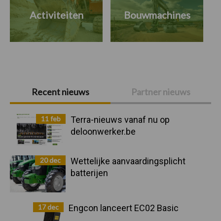
Activiteiten
Bouwmachines
Primaire
Recent nieuws
Partner nieuws
Sidebar
11 feb
Terra-nieuws vanaf nu op
deloonwerker.be
20 dec
Wettelijke aanvaardingsplicht
batterijen
17 dec
Engcon lanceert EC02 Basic